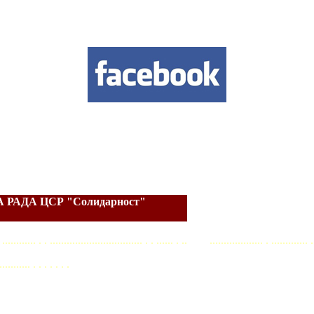
РАДА ЦСР "Солидарност"
. . ............ . . ................................. . . ...... . .. ................... . ............. .
........... . . . . . . .