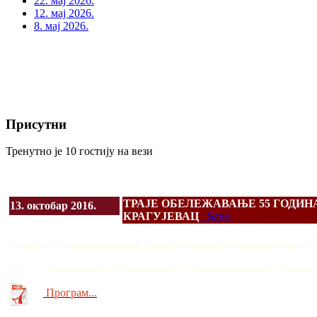
22. мај 2026.
12. мај 2026.
8. мај 2026.
Присутни
Тренутно је 10 гостију на вези
ТРАЈЕ ОБЕЛЕЖАВАЊЕ 55 ГОДИНА 
13. октобар 2016.
КРАГУЈЕВАЦ
Save
............... . ............................ . ........................................................
.. . . .. . . .. ............... . . . ................... . . . . ........................ . . . ...........
Програм...