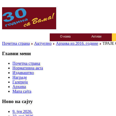
О нама
Активи
Почетна страна
Актуелно
Архива из 2016. године
ТРАЈЕ 
Главни мени
Почетна страна
Нормативна акта
Издаваштво
Награде
Галерија
Архива
Мапа сајта
Ново на сајту
9. јун 2026.