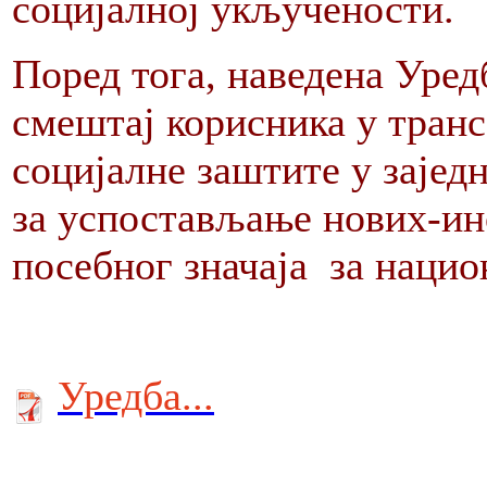
социјалној укључености.
Поред тога, наведена Уред
смештај корисника у транс
социјалне заштите у зајед
за успостављање нових-ин
посебног значаја за нацио
Уредба...