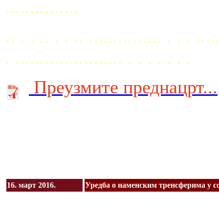
...............
.. . . .. . . .. ............... . . . ....
. ...................... . . . . . . .
Преузмите преднацрт...
16. март 2016.
Уредба о наменским тренсферима у с