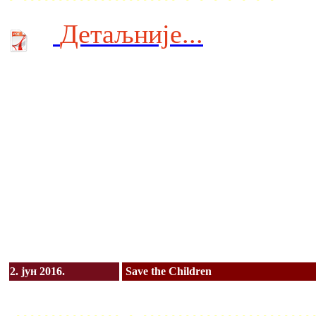
Детаљније...
2. јун 2016.
Save the Children
............... . ........................