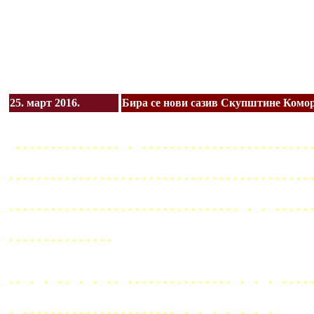
25. март 2016.
Бира се нови сазив Скупштине Комор
............... . ........................
...........................................
................................. . . ..
...............
.. . . .. . . .. ............... . . . ....
. ...................... . . . . . . .