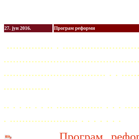
27. јун 2016.
Програм реформи
............... . ........................
...........................................
................................. . . ..
...............
.. . . .. . . .. ............... . . . ....
. ...................... . . . . . . .
Програм рефо