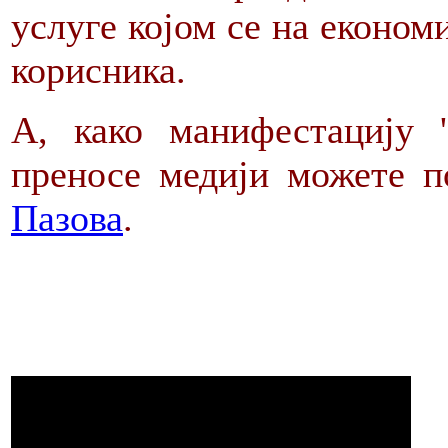
услуге којом се на економ
корисника.
А, како манифестацију 
преносе медији можете п
Пазова
.