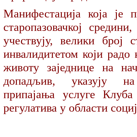
Манифестација која је 
старопазовачкој средини
учествују, велики број 
инвалидитетом који радо 
животу заједнице на на
допадљив, указују на
припајања услуге Клуба
регулатива у области соци