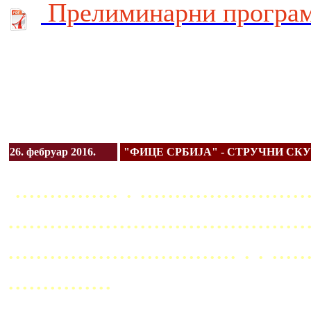
Прелиминарни програ
26. фебруар 2016.
"ФИЦЕ СРБИЈА" - СТРУЧНИ СК
............... . ........................
...........................................
................................. . . ..
...............