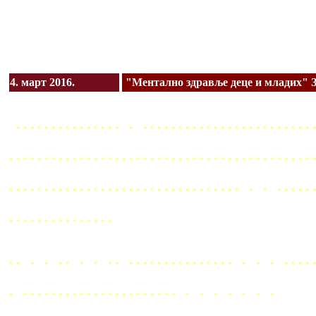
4. март 2016.
"Ментално здравље деце и младих" З
............... . ........................
...........................................
................................. . . ..
...............
.. . . .. . . .. ............... . . . ....
. ...................... . . . . . . .