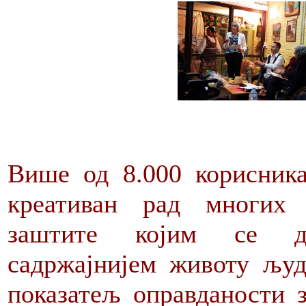
Више од 8.000 корисник
креативан рад многих 
заштите којим се до
садржајнијем животу људи
показатељ оправданости з