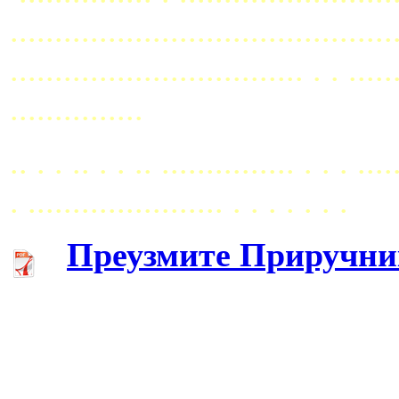
...........................................
................................. . . ..
...............
.. . . .. . . .. ............... . . . ....
. ...................... . . . . . . .
Преузмите Приручни