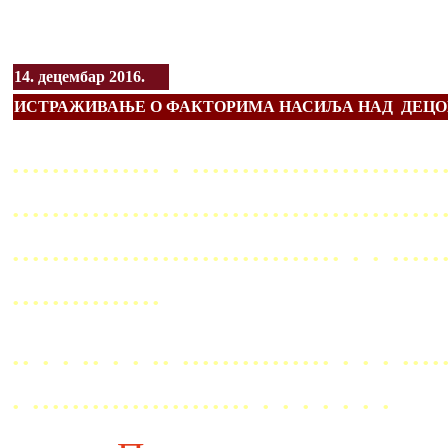
14. децембар 2016.
ИСТРАЖИВАЊЕ О ФАКТОРИМА НАСИЉА НАД ДЕЦ
............... . .........................
...........................................
................................. . . ..
...............
.. . . .. . . .. ............... . . . ....
. ...................... . . . . . . .