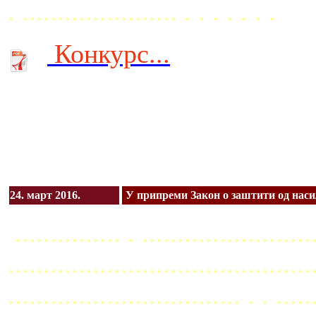
. ...................... . . . . . . .
Конкурс...
24. март 2016.
У припреми Закон о заштити од нас
............... . ........................
...........................................
................................. . . ..