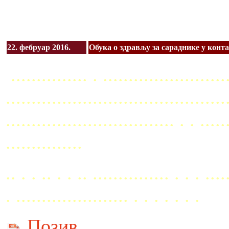
22. фебруар 2016.
Обука о здрављу за сараднике у конт
............... . ........................
...........................................
................................. . . ..
...............
.. . . .. . . .. ............... . . . ....
. ...................... . . . . . . .
Позив