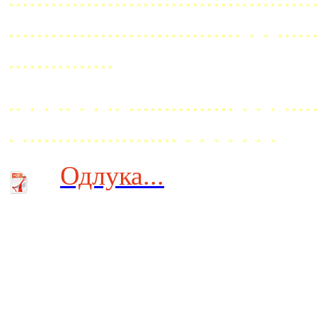
................................. . . ..
...............
.. . . .. . . .. ............... . . . ....
. ...................... . . . . . . .
Одлука...