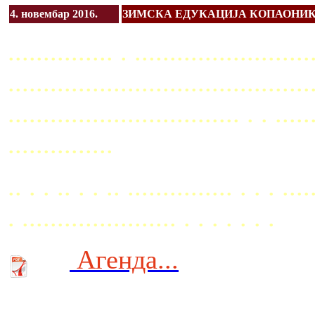
4. новембар 2016.
ЗИМСКА ЕДУКАЦИЈА КОПАОНИК, 11-
............... . .........................
...........................................
................................. . . ..
...............
.. . . .. . . .. ............... . . . ....
. ...................... . . . . . . .
Агенда...