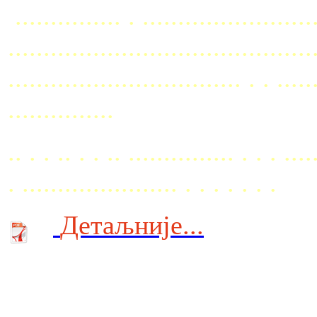
............... . ........................
...........................................
................................. . . ..
...............
.. . . .. . . .. ............... . . . ....
. ...................... . . . . . . .
Детаљније...