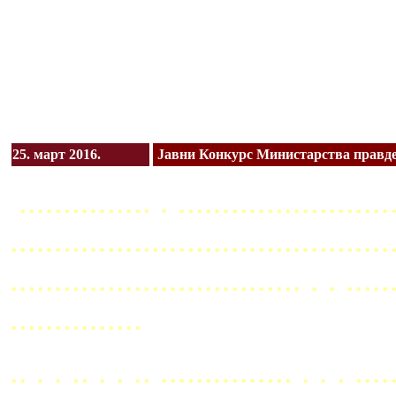
25. март 2016.
Јавни Конкурс Министарства правд
............... . ........................
...........................................
................................. . . ..
...............
.. . . .. . . .. ............... . . . ....