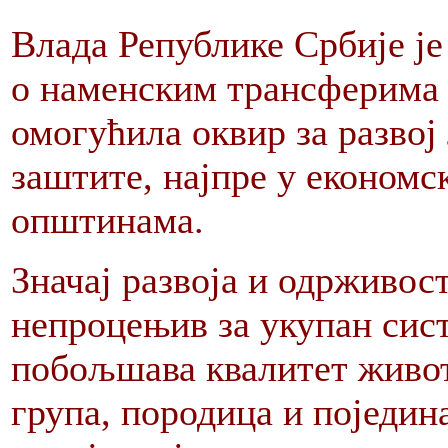
Влада Републике Србије је
о наменским трансферима 
омогућила оквир за развој
заштите, најпре у економс
општинама.
Значај развоја и одрживост
непроцењив за укупан сист
побољшава квалитет живо
група, породица и поједин