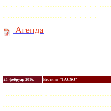
.. . . .. . . .. ............... . . . ....
. ...................... . . . . . . .
Агенда
25. фебруар 2016.
Вести из "TACSO"
............... . ........................
...........................................