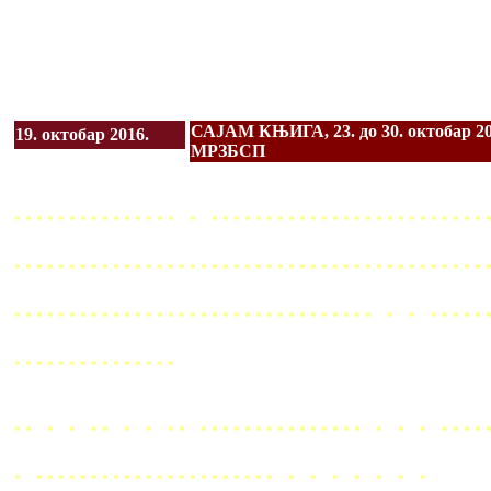
САЈАМ КЊИГА, 23. до 30. октоба
19. октобар 2016.
МРЗБСП
............... . .........................
...........................................
................................. . . ..
...............
.. . . .. . . .. ............... . . . ....
. ...................... . . . . . . .