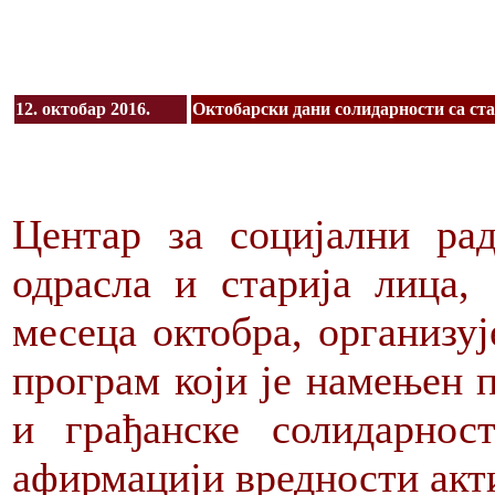
12. октобар 2016.
Октобарски дани солидарности са ста
Центар за социјални ра
одрасла и старија лица,
месеца октобра, организу
програм који је намењен 
и грађанске солидарно
афирмацији вредности акт