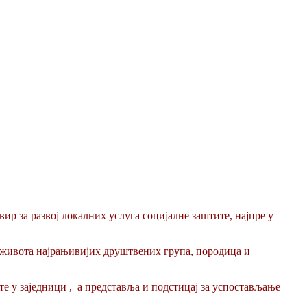
ир за развој локалних услуга социјалне заштите, најпре у
т живота најрањивијих друштвених група, породица и
те у заједници , а представља и подстицај за успостављање