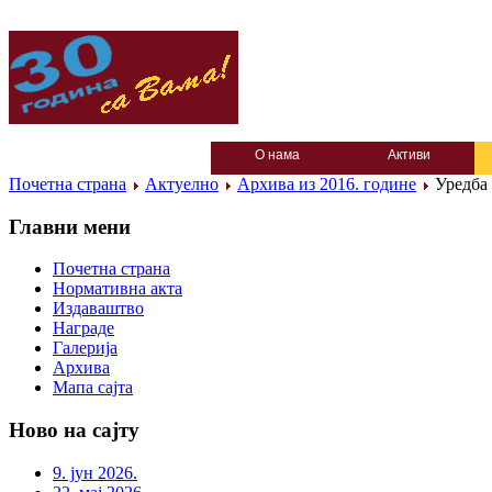
О нама
Активи
Почетна страна
Актуелно
Архива из 2016. године
Уредба 
Главни мени
Почетна страна
Нормативна акта
Издаваштво
Награде
Галерија
Архива
Мапа сајта
Ново на сајту
9. јун 2026.