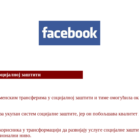
оцијалној заштити
менским трансферима у социјалној заштити и тиме омогућила окв
в за укупан систем социјалне заштите, јер он побољшава квалите
корисника у трансформацији да развијају услуге социјалне зашти
ционални ниво.