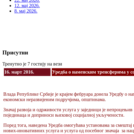
22. мај 2026.
12. мај 2026.
8. мај 2026.
Присутни
Тренутно је 7 гостију на вези
16. март 2016.
Уредба о наменским тренсферима у с
Влада Републике Србије је крајем фебруара донела Уредбу о на
економски неразвијеним подручјима, општинама.
Значај развоја и одрживости услуга у заједници је непроцењи
појединаца и доприноси њиховој социјалној укључености.
Поред тога, наведена Уредба омогућава установама за смештај 
нових-иновативних услуга и услуга од посебног значаја за на