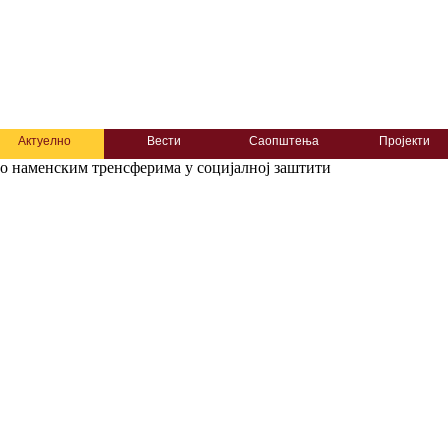
Актуелно
Вести
Саопштења
Пројекти
о наменским тренсферима у социјалној заштити